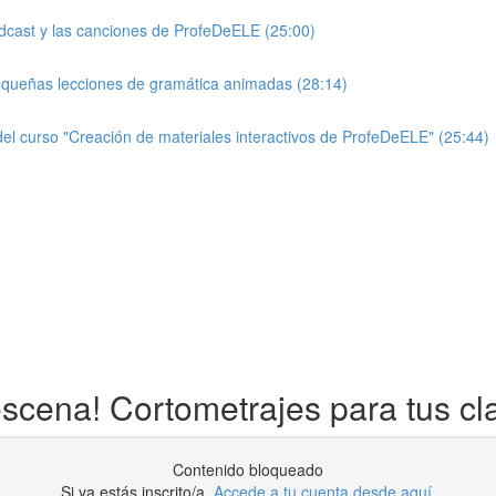
pódcast y las canciones de ProfeDeELE (25:00)
pequeñas lecciones de gramática animadas (28:14)
el curso "Creación de materiales interactivos de ProfeDeELE" (25:44)
escena! Cortometrajes para tus c
Contenido bloqueado
Si ya estás inscrito/a.
Accede a tu cuenta desde aquí
.