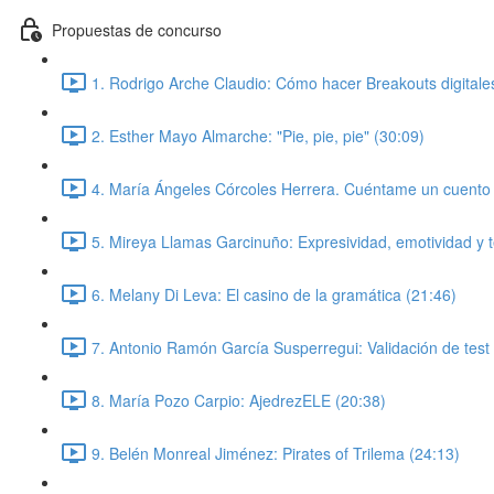
Propuestas de concurso
1. Rodrigo Arche Claudio: Cómo hacer Breakouts digitales
2. Esther Mayo Almarche: "Pie, pie, pie" (30:09)
4. María Ángeles Córcoles Herrera. Cuéntame un cuento 
5. Mireya Llamas Garcinuño: Expresividad, emotividad y 
6. Melany Di Leva: El casino de la gramática (21:46)
7. Antonio Ramón García Susperregui: Validación de test 
8. María Pozo Carpio: AjedrezELE (20:38)
9. Belén Monreal Jiménez: Pirates of Trilema (24:13)