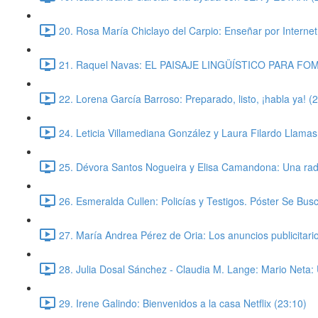
20. Rosa María Chiclayo del Carpio: Enseñar por Internet 
21. Raquel Navas: EL PAISAJE LINGÜÍSTICO PARA F
22. Lorena García Barroso: Preparado, listo, ¡habla ya! (
24. Leticia Villamediana González y Laura Filardo Llamas:
25. Dévora Santos Nogueira y Elisa Camandona: Una radi
26. Esmeralda Cullen: Policías y Testigos. Póster Se Busc
27. María Andrea Pérez de Oria: Los anuncios publicitario
28. Julia Dosal Sánchez - Claudia M. Lange: Mario Neta: 
29. Irene Galindo: Bienvenidos a la casa Netflix (23:10)