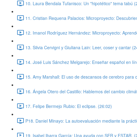
10. Laura Bendala Tufanisco: Un "hipotético" tema tabú (
11. Cristian Requena Palacios: Microproyecto: Descubri
12. Imanol Rodríguez Hernández: Microproyecto: Aprende
13. Silvia Cervigni y Giuliana Lain: Leer, coser y cantar (2
14. José Luis Sánchez Melgarejo: Enseñar español en líne
15. Amy Marshall: El uso de descansos de cerebro para ca
16. Ángela Otero del Castillo: Hablemos del cambio climát
17. Felipe Bermejo Rubio: El eclipse. (26:02)
P18. Daniel Minayo: La autoevaluación mediante la prácti
19. Isabel Ibarra García: Una ayuda con SER y ESTAR. (