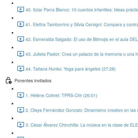
40. Itziar Parra Blanco: 10 cuentos infantiles: Ideas prác
41. Elettra Tamborrino y Silvia Cervigni: Compara y cont
42. Esmeralda Salgado: El uso de Bitmojis en el aula DE
43. Julieta Pastor: Crea un palacio de la memoria o una hi
44. Tatiana Hunko: Yoga para ángeles (27:28)
Ponentes invitados
1. Hélène Colinet: TPRS-CI® (26:01)
2. Olaya Fernández Gonzalo: Dinamismo creativo en las c
3. César Álvarez Chinchilla: La música en la clase de ELE