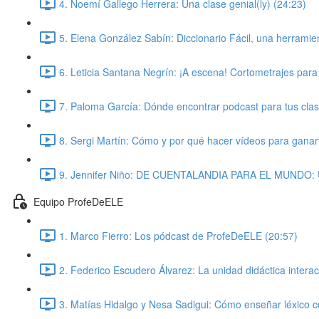
4. Noemí Gallego Herrera: Una clase genial(ly) (24:23)
5. Elena González Sabín: Diccionario Fácil, una herramient
6. Leticia Santana Negrín: ¡A escena! Cortometrajes para
7. Paloma García: Dónde encontrar podcast para tus cla
8. Sergi Martín: Cómo y por qué hacer vídeos para ganar
9. Jennifer Niño: DE CUENTALANDIA PARA EL MUNDO
Equipo ProfeDeELE
1. Marco Fierro: Los pódcast de ProfeDeELE (20:57)
2. Federico Escudero Álvarez: La unidad didáctica interac
3. Matías Hidalgo y Nesa Sadigui: Cómo enseñar léxico c