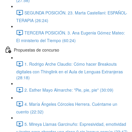
(27:58)
SEGUNDA POSICIÓN. 23. Marta Castellani: ESPAÑOL-
TERAPIA (26:24)
TERCERA POSICIÓN. 3. Ana Eugenia Gómez Mateo:
El ministerio del Tiempo (60:24)
Propuestas de concurso
1. Rodrigo Arche Claudio: Cómo hacer Breakouts
digitales con Thinglink en el Aula de Lenguas Extranjeras
(28:18)
2. Esther Mayo Almarche: "Pie, pie, pie" (30:09)
4. María Ángeles Córcoles Herrera. Cuéntame un
cuento (22:32)
5. Mireya Llamas Garcinuño: Expresividad, emotividad
y teatro para abordar una clase 0 sin lengua común (23:47)