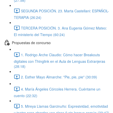
(27:58)
SEGUNDA POSICIÓN. 23. Marta Castellani: ESPAÑOL-
TERAPIA (26:24)
TERCERA POSICIÓN. 3. Ana Eugenia Gómez Mateo:
El ministerio del Tiempo (60:24)
Propuestas de concurso
1. Rodrigo Arche Claudio: Cómo hacer Breakouts
digitales con Thinglink en el Aula de Lenguas Extranjeras
(28:18)
2. Esther Mayo Almarche: "Pie, pie, pie" (30:09)
4. María Ángeles Córcoles Herrera. Cuéntame un
cuento (22:32)
5. Mireya Llamas Garcinuño: Expresividad, emotividad
y teatro para abordar una clase 0 sin lengua común (23:47)