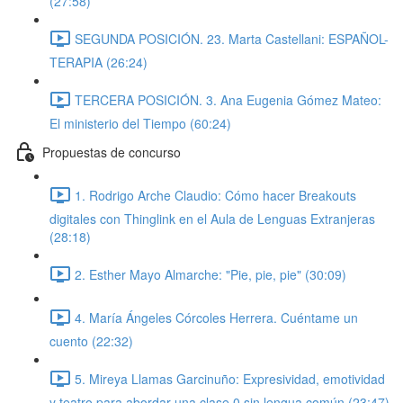
(27:58)
SEGUNDA POSICIÓN. 23. Marta Castellani: ESPAÑOL-
TERAPIA (26:24)
TERCERA POSICIÓN. 3. Ana Eugenia Gómez Mateo:
El ministerio del Tiempo (60:24)
Propuestas de concurso
1. Rodrigo Arche Claudio: Cómo hacer Breakouts
digitales con Thinglink en el Aula de Lenguas Extranjeras
(28:18)
2. Esther Mayo Almarche: "Pie, pie, pie" (30:09)
4. María Ángeles Córcoles Herrera. Cuéntame un
cuento (22:32)
5. Mireya Llamas Garcinuño: Expresividad, emotividad
y teatro para abordar una clase 0 sin lengua común (23:47)