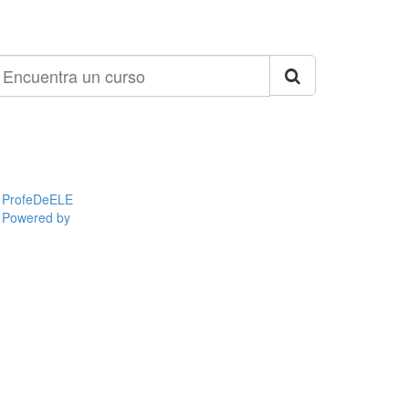
ncuentra
n
urso
ProfeDeELE
Powered by