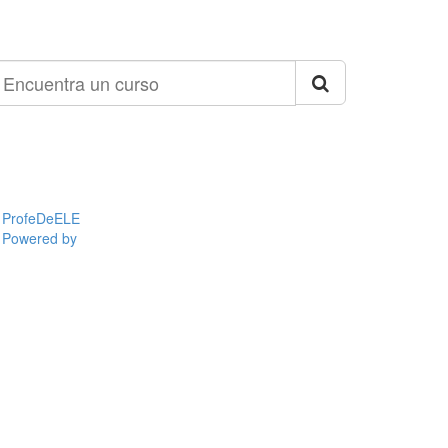
ncuentra
n
urso
ProfeDeELE
Powered by