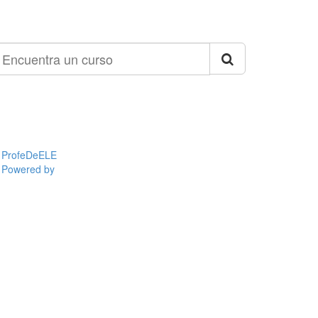
ncuentra
n
urso
ProfeDeELE
Powered by