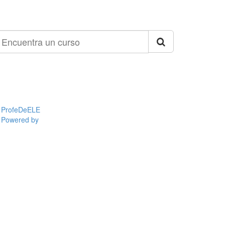
ncuentra
n
urso
ProfeDeELE
Powered by